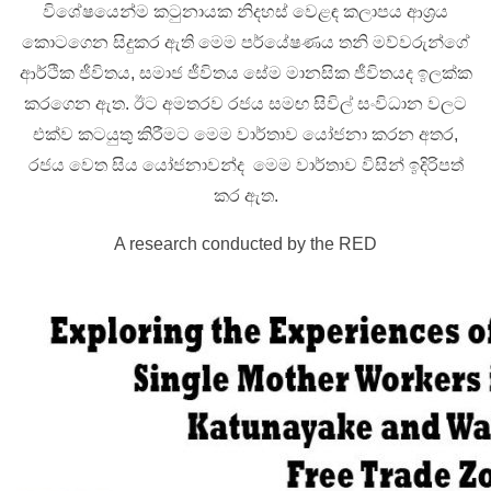
විශේෂයෙන්ම කටුනායක නිදහස් වෙළඳ කලාපය ආශ්‍රය
කොටගෙන සිදුකර ඇති මෙම පර්යේෂණය තනි මව්වරුන්ගේ
ආර්ථික ජීවිතය, සමාජ ජීවිතය සේම මානසික ජීවිතයද ඉලක්ක
කරගෙන ඇත. ඊට අමතරව රජය සමඟ සිවිල් සංවිධාන වලට
එක්ව කටයුතු කිරීමට මෙම වාර්තාව යෝජනා කරන අතර,
රජය වෙත සිය යෝජනාවන්ද මෙම වාර්තාව විසින් ඉදිරිපත්
කර ඇත.
A research conducted by the RED