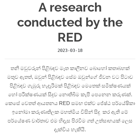
A research
conducted by the
RED
2023-03-18
තනි මවුවරුන් පිළිබඳව මෑත කාලීනව බොහෝ කතාබහක්
මතුව ඇතත්, ඔවුන් පිළිබඳව සේම ඔවුන්ගේ ජීවන වට පිටාව
පිළිබඳව ගැඹුරු හැදෑරීමක් පිළිබඳව මෙතෙක් සමීක්ෂණයක්
හෝ පරීක්ෂණයක් සිදුව නොතිබීම කැපී පෙනෙන කරුණක්.
කෙසේ වෙතත් ආයතනය RED සමඟ එක්ව ජේෂ්ඨ පර්යේෂිකා
ඉනෝමා කරුණාතිලක මහත්මිය විසින් සිදු කර ඇති මේ
පර්යේෂණ වාර්තාව එම හිදැස පිරවීම ගත් උත්සාහයක් ලෙස
දැක්විය හැකියි.