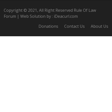
Copyright © 2021, All Right Reserved Rule Of Law
Forum | Web Solution by :
iDeacurl.com
Donations
Contact Us
About Us